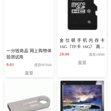
金仕顿手机内存卡
16G（TF卡 16G） 高速
一分钱商品 网上购物体
卡 CLASS 10
28.00
库存10000
验测试用
直营
0.01
库存997049
直营