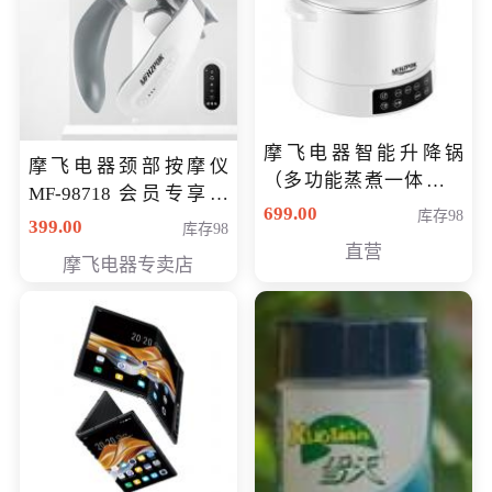
摩飞电器智能升降锅
摩飞电器颈部按摩仪
（多功能蒸煮一体锅）
MF-98718 会员专享价
（智能升降养生锅） 会
699.00
库存98
299元
399.00
库存98
员专享价399元
直营
摩飞电器专卖店