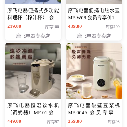
摩飞电器便携式多功能
摩飞电器便携电热水壶
料理杯（榨汁杯） 会员
MF-W08 会员专享价198
专享价118元
元
219.00
439.00
库存100
库存100
摩飞电器专卖店
摩飞电器专卖店
摩飞电器恒温饮水机
摩飞电器破壁豆浆机
（调奶器）MF-01 会员
MF-004A 会员专享价
专享价366元
168元
449.00
359.00
库存97
库存98