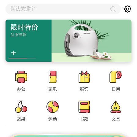
默认关键字
办公
家电
服饰
日用
蔬果
运动
书籍
文具