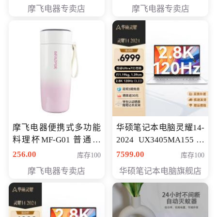
摩飞电器专卖店
摩飞电器专卖店
摩飞电器便携式多功能
华硕笔记本电脑灵耀14-
料理杯MF-G01 普通会
2024 UX3405MA155冰
员专享价格118元
川银 oled 智慧轻薄本 会
256.00
7599.00
库存100
库存100
员专享价6898元
摩飞电器专卖店
华硕笔记本电脑旗舰店