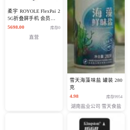
柔宇 ROYOLE FlexPai 2
5G折叠屏手机 会员专享
购买价格 4998元
5698.00
库存0
直营
雪天海藻味盐 罐装 280
克
4.98
库存9954
湖南盐业公司 雪天食盐