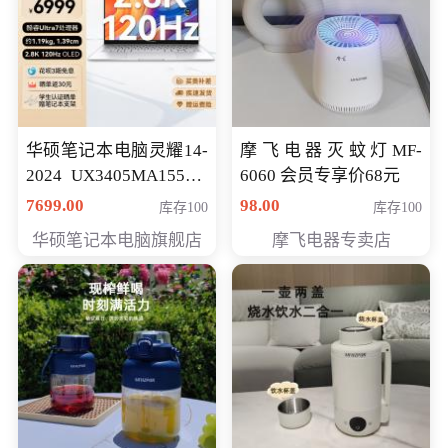
华硕笔记本电脑灵耀14-
摩飞电器灭蚊灯MF-
2024 UX3405MA155夜
6060 会员专享价68元
空蓝 oled 智慧轻薄本 会
7699.00
98.00
库存100
库存100
员专享价6998元
华硕笔记本电脑旗舰店
摩飞电器专卖店