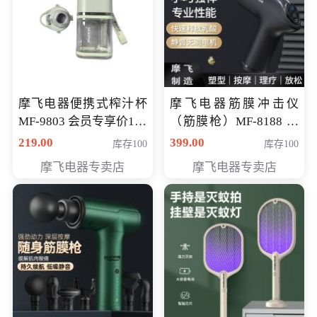
摩飞电器便携式榨汁杯
摩飞电器筋膜冲击仪
MF-9803 会员专享价138
（筋膜枪）MF-8188 会
元
员专享价268元
219.00
399.00
库存100
库存100
摩飞电器专卖店
摩飞电器专卖店