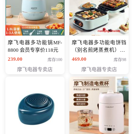
摩飞电器多功能锅MF-
摩飞电器多功能电饼铛
8800 会员专享价118元
（别名煎烤蒸煮机） 型
号MF-8888B 会员专享
239.00
469.00
库存100
库存98
价389元
摩飞电器专卖店
摩飞电器专卖店