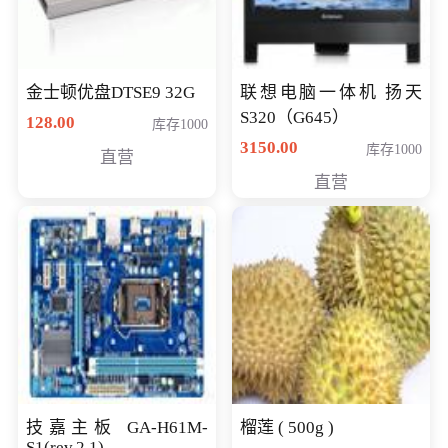
金士顿优盘DTSE9 32G
联想电脑一体机 扬天
S320（G645）
128.00
库存1000
3150.00
库存1000
直营
直营
技嘉主板 GA-H61M-
榴莲 ( 500g )
S1(rev.2.1)