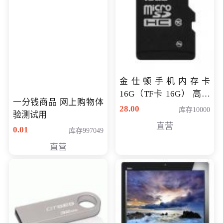
金仕顿手机内存卡
16G（TF卡 16G） 高速
一分钱商品 网上购物体
卡 CLASS 10
28.00
库存10000
验测试用
直营
0.01
库存997049
直营