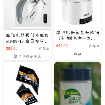
摩飞电器智能升降锅
摩飞电器颈部按摩仪
（多功能蒸煮一体锅）
MF-98718 会员专享价
（智能升降养生锅） 会
699.00
库存98
299元
399.00
库存98
员专享价399元
直营
摩飞电器专卖店