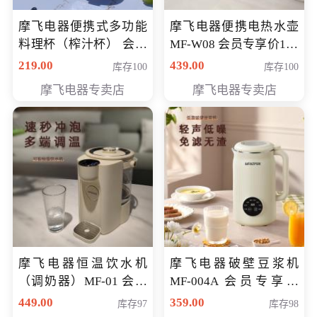
摩飞电器便携式多功能
摩飞电器便携电热水壶
料理杯（榨汁杯） 会员
MF-W08 会员专享价198
专享价118元
元
219.00
439.00
库存100
库存100
摩飞电器专卖店
摩飞电器专卖店
摩飞电器恒温饮水机
摩飞电器破壁豆浆机
（调奶器）MF-01 会员
MF-004A 会员专享价
专享价366元
168元
449.00
359.00
库存97
库存98