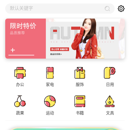
默认关键字
办公
家电
服饰
日用
蔬果
运动
书籍
文具