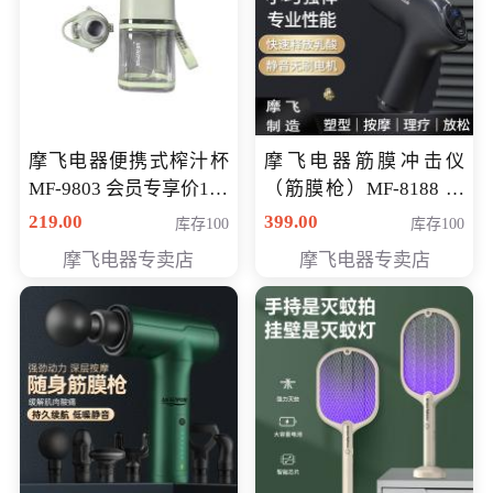
摩飞电器便携式榨汁杯
摩飞电器筋膜冲击仪
MF-9803 会员专享价138
（筋膜枪）MF-8188 会
元
员专享价268元
219.00
399.00
库存100
库存100
摩飞电器专卖店
摩飞电器专卖店