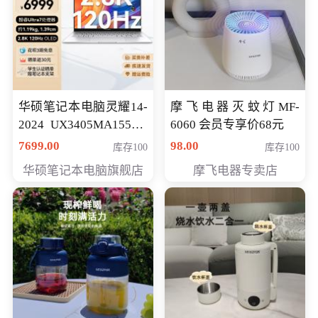
华硕笔记本电脑灵耀14-
摩飞电器灭蚊灯MF-
2024 UX3405MA155夜
6060 会员专享价68元
空蓝 oled 智慧轻薄本 会
7699.00
98.00
库存100
库存100
员专享价6998元
华硕笔记本电脑旗舰店
摩飞电器专卖店