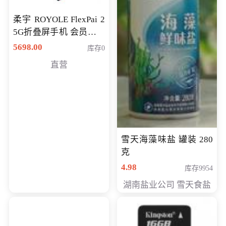
柔宇 ROYOLE FlexPai 2
5G折叠屏手机 会员专享
购买价格 4998元
5698.00
库存0
直营
雪天海藻味盐 罐装 280
克
4.98
库存9954
湖南盐业公司 雪天食盐