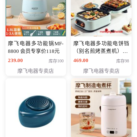
摩飞电器多功能锅MF-
摩飞电器多功能电饼铛
8800 会员专享价118元
（别名煎烤蒸煮机） 型
号MF-8888B 会员专享
239.00
469.00
库存100
库存98
价389元
摩飞电器专卖店
摩飞电器专卖店