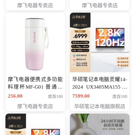
摩飞电器专卖店
摩飞电器专卖店
摩飞电器便携式多功能
华硕笔记本电脑灵耀14-
料理杯MF-G01 普通会
2024 UX3405MA155冰
员专享价格118元
川银 oled 智慧轻薄本 会
256.00
7599.00
库存100
库存100
员专享价6898元
摩飞电器专卖店
华硕笔记本电脑旗舰店