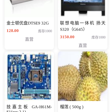
金士顿优盘DTSE9 32G
联想电脑一体机 扬天
S320（G645）
128.00
库存1000
3150.00
库存1000
直营
直营
技嘉主板 GA-H61M-
榴莲 ( 500g )
S1(rev.2.1)