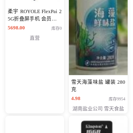
柔宇 ROYOLE FlexPai 2
5G折叠屏手机 会员专享
购买价格 4998元
5698.00
库存0
直营
雪天海藻味盐 罐装 280
克
4.98
库存9954
湖南盐业公司 雪天食盐