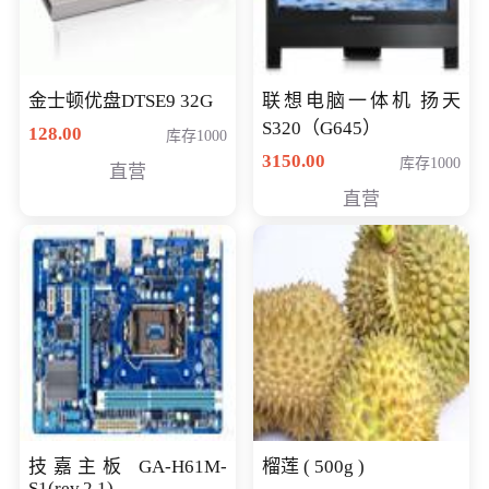
金士顿优盘DTSE9 32G
联想电脑一体机 扬天
S320（G645）
128.00
库存1000
3150.00
库存1000
直营
直营
技嘉主板 GA-H61M-
榴莲 ( 500g )
S1(rev.2.1)