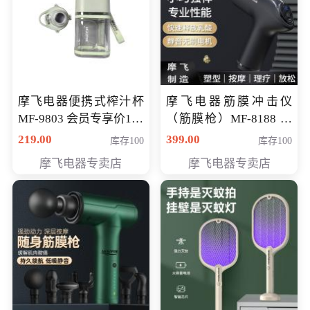
摩飞电器便携式榨汁杯
摩飞电器筋膜冲击仪
MF-9803 会员专享价138
（筋膜枪）MF-8188 会
元
员专享价268元
219.00
399.00
库存100
库存100
摩飞电器专卖店
摩飞电器专卖店