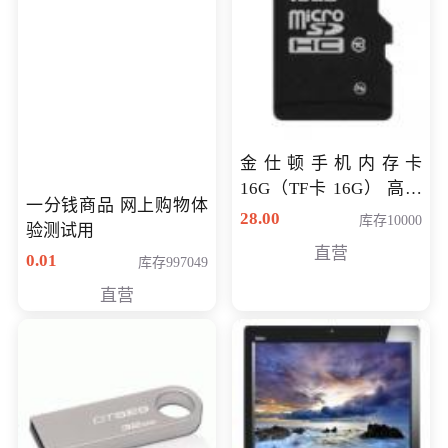
金仕顿手机内存卡
16G（TF卡 16G） 高速
一分钱商品 网上购物体
卡 CLASS 10
28.00
库存10000
验测试用
直营
0.01
库存997049
直营