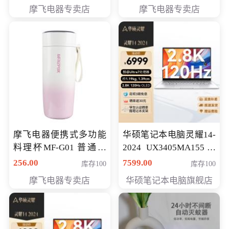
摩飞电器专卖店
摩飞电器专卖店
摩飞电器便携式多功能
华硕笔记本电脑灵耀14-
料理杯MF-G01 普通会
2024 UX3405MA155冰
员专享价格118元
川银 oled 智慧轻薄本 会
256.00
7599.00
库存100
库存100
员专享价6898元
摩飞电器专卖店
华硕笔记本电脑旗舰店