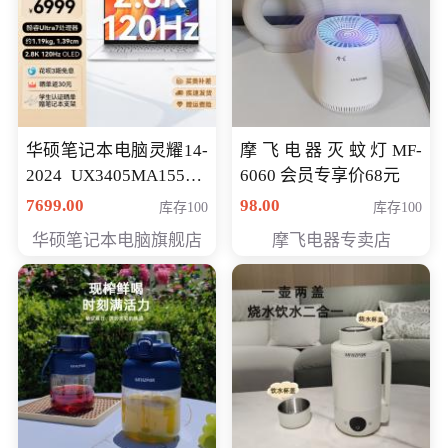
华硕笔记本电脑灵耀14-
摩飞电器灭蚊灯MF-
2024 UX3405MA155夜
6060 会员专享价68元
空蓝 oled 智慧轻薄本 会
7699.00
98.00
库存100
库存100
员专享价6998元
华硕笔记本电脑旗舰店
摩飞电器专卖店