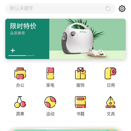
默认关键字
办公
家电
服饰
日用
蔬果
运动
书籍
文具