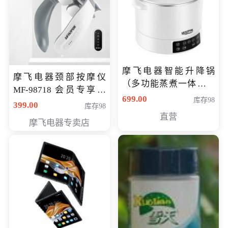
摩飞电器智能升降锅
摩飞电器颈部按摩仪
（多功能蒸煮一体锅）
MF-98718 会员专享价
（智能升降养生锅） 会
699.00
库存98
299元
399.00
库存98
员专享价399元
直营
摩飞电器专卖店