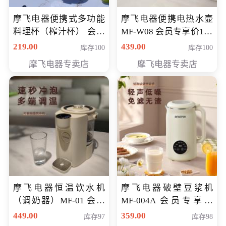
摩飞电器便携式多功能
摩飞电器便携电热水壶
料理杯（榨汁杯） 会员
MF-W08 会员专享价198
专享价118元
元
219.00
439.00
库存100
库存100
摩飞电器专卖店
摩飞电器专卖店
摩飞电器恒温饮水机
摩飞电器破壁豆浆机
（调奶器）MF-01 会员
MF-004A 会员专享价
专享价366元
168元
449.00
359.00
库存97
库存98