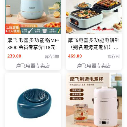
摩飞电器多功能锅MF-
摩飞电器多功能电饼铛
8800 会员专享价118元
（别名煎烤蒸煮机） 型
号MF-8888B 会员专享
239.00
469.00
库存100
库存98
价389元
摩飞电器专卖店
摩飞电器专卖店