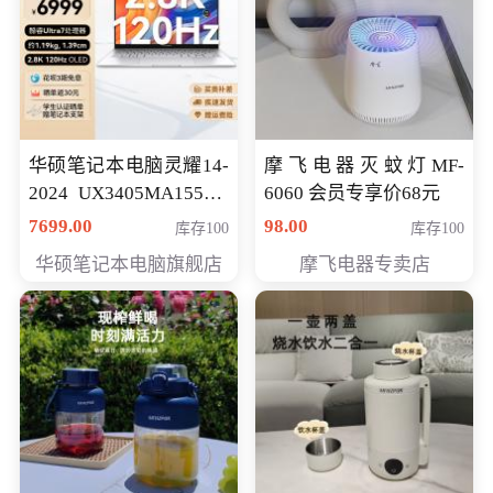
华硕笔记本电脑灵耀14-
摩飞电器灭蚊灯MF-
2024 UX3405MA155夜
6060 会员专享价68元
空蓝 oled 智慧轻薄本 会
7699.00
98.00
库存100
库存100
员专享价6998元
华硕笔记本电脑旗舰店
摩飞电器专卖店