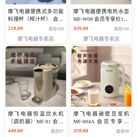
摩飞电器便携式多功能
摩飞电器便携电热水壶
料理杯（榨汁杯） 会员
MF-W08 会员专享价198
专享价118元
元
219.00
439.00
库存100
库存100
摩飞电器专卖店
摩飞电器专卖店
摩飞电器恒温饮水机
摩飞电器破壁豆浆机
（调奶器）MF-01 会员
MF-004A 会员专享价
专享价366元
168元
449.00
359.00
库存97
库存98