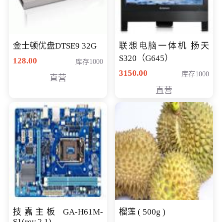
金士顿优盘DTSE9 32G
联想电脑一体机 扬天
S320（G645）
128.00
库存1000
3150.00
库存1000
直营
直营
技嘉主板 GA-H61M-
榴莲 ( 500g )
S1(rev.2.1)