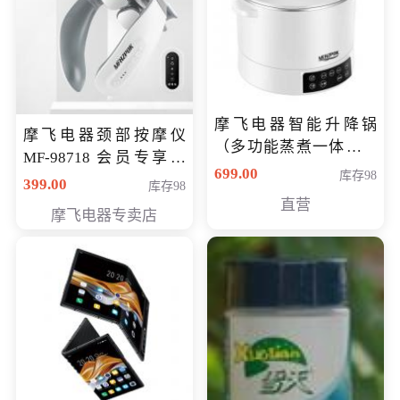
摩飞电器智能升降锅
摩飞电器颈部按摩仪
（多功能蒸煮一体锅）
MF-98718 会员专享价
（智能升降养生锅） 会
699.00
库存98
299元
399.00
库存98
员专享价399元
直营
摩飞电器专卖店