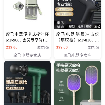
摩飞电器便携式榨汁杯
摩飞电器筋膜冲击仪
MF-9803 会员专享价138
（筋膜枪）MF-8188 会
元
员专享价268元
219.00
399.00
库存100
库存100
摩飞电器专卖店
摩飞电器专卖店