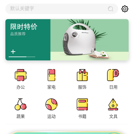
默认关键字
办公
家电
服饰
日用
蔬果
运动
书籍
文具