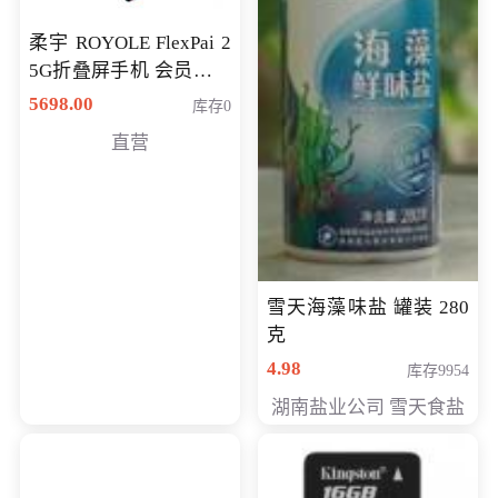
柔宇 ROYOLE FlexPai 2
5G折叠屏手机 会员专享
购买价格 4998元
5698.00
库存0
直营
雪天海藻味盐 罐装 280
克
4.98
库存9954
湖南盐业公司 雪天食盐