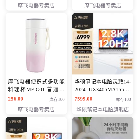
摩飞电器专卖店
摩飞电器专卖店
摩飞电器便携式多功能
华硕笔记本电脑灵耀14-
料理杯MF-G01 普通会
2024 UX3405MA155冰
员专享价格118元
川银 oled 智慧轻薄本 会
256.00
7599.00
库存100
库存100
员专享价6898元
摩飞电器专卖店
华硕笔记本电脑旗舰店