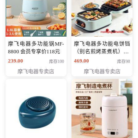
摩飞电器多功能锅MF-
摩飞电器多功能电饼铛
8800 会员专享价118元
（别名煎烤蒸煮机） 型
号MF-8888B 会员专享
239.00
469.00
库存100
库存98
价389元
摩飞电器专卖店
摩飞电器专卖店