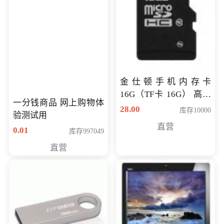
金仕顿手机内存卡
16G（TF卡 16G） 高速
一分钱商品 网上购物体
卡 CLASS 10
28.00
库存10000
验测试用
直营
0.01
库存997049
直营